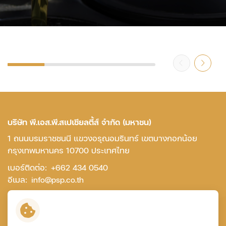
บริษัท พี.เอส.พี.สเปเชียลตี้ส์ จำกัด (มหาชน)
1 ถนนบรมราชชนนี แขวงอรุณอมรินทร์ เขตบางกอกน้อย
กรุงเทพมหานคร 10700 ประเทศไทย
เบอร์ติดต่อ:
+662 434 0540
อีเมล:
info@psp.co.th
ติดต่อเรา