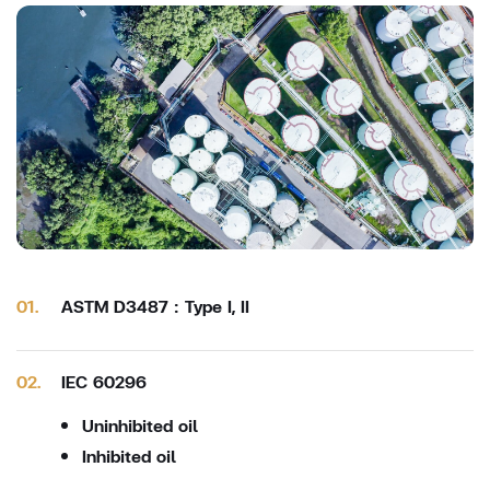
01.
ASTM D3487 : Type I, II
02.
IEC 60296
Uninhibited oil
Inhibited oil