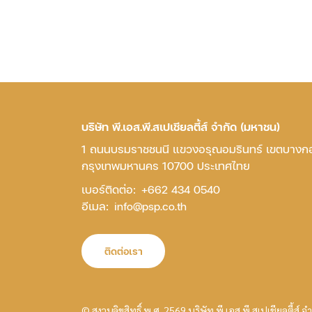
บริษัท พี.เอส.พี.สเปเชียลตี้ส์ จำกัด (มหาชน)
1 ถนนบรมราชชนนี แขวงอรุณอมรินทร์ เขตบางก
กรุงเทพมหานคร 10700 ประเทศไทย
เบอร์ติดต่อ:
+662 434 0540
อีเมล:
info@psp.co.th
ติดต่อเรา
© สงวนลิขสิทธิ์ พ.ศ. 2569 บริษัท พี.เอส.พี.สเปเชียลตี้ส์ 