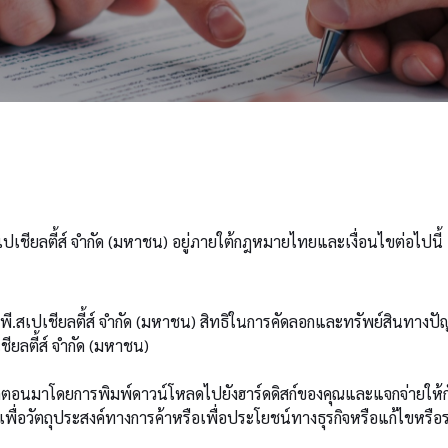
สเปเชียลตี้ส์ จำกัด (มหาชน) อยู่ภายใต้กฎหมายไทยและเงื่อนไขต่อไปนี้
.เอส.พี.สเปเชียลตี้ส์ จำกัด (มหาชน) สิทธิในการคัดลอกและทรัพย์สินท
เชียลตี้ส์ จำกัด (มหาชน)
ัดตอนมาโดยการพิมพ์ดาวน์โหลดไปยังฮาร์ดดิสก์ของคุณและแจกจ่ายให้กับ
เพื่อวัตถุประสงค์ทางการค้าหรือเพื่อประโยชน์ทางธุรกิจหรือแก้ไขหรือรว