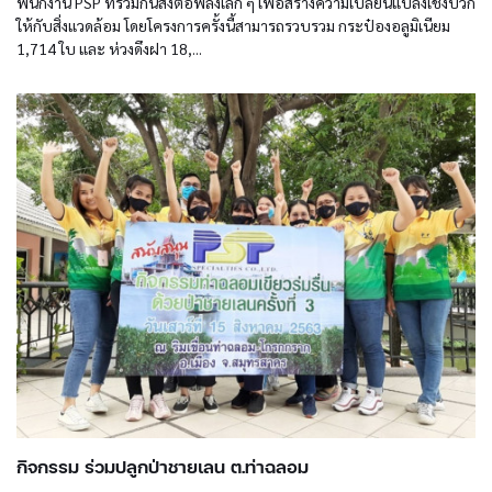
พนักงาน PSP ที่ร่วมกันส่งต่อพลังเล็ก ๆ เพื่อสร้างความเปลี่ยนแปลงเชิงบวก
ให้กับสิ่งแวดล้อม โดยโครงการครั้งนี้สามารถรวบรวม กระป๋องอลูมิเนียม
1,714 ใบ และ ห่วงดึงฝา 18,...
กิจกรรม ร่วมปลูกป่าชายเลน ต.ท่าฉลอม