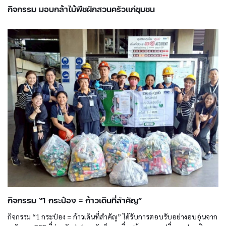
กิจกรรม มอบกล้าไม้พืชผักสวนครัวแก่ชุมชน
กิจกรรม “1 กระป๋อง = ก้าวเดินที่สำคัญ”
กิจกรรม “1 กระป๋อง = ก้าวเดินที่สำคัญ” ได้รับการตอบรับอย่างอบอุ่นจาก