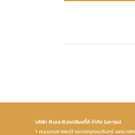
บริษัท พี.เอส.พี.สเปเชียลตี้ส์ จำกัด (มหาชน)
1 ถนนบรมราชชนนี แขวงอรุณอมรินทร์ เขตบางก