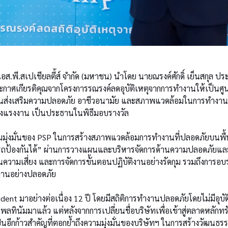
ี.เอส.พี.สเปเชียลตี้ส์ จำกัด (มหาชน) นำโดย นายณรงค์ศักดิ์ เย็นสกุล ป
ระกาศเกียรติคุณจากโครงการรณรงค์ลดอุบัติเหตุจากการทำงานให้เป็นศู
บันส่งเสริมความปลอดภัย
อาชีวอนามัย
และสภาพแวดล้อมในการทำงาน (
รวงแรงงาน เป็นประธานในพิธีมอบรางวัล
ามมุ่งมั่นของ PSP ในการสร้างสภาพแวดล้อมการทำงานที่ปลอดภัยบนพื้นฐาน
มารถป้องกันได้” ผ่านการวางแผนและบริหารจัดการด้านความปลอดภัยแล
วามเสี่ยง และการจัดการขั้นตอนปฏิบัติงานอย่างรัดกุม รวมถึงการอ
ิงานอย่างปลอดภัย
cident มาอย่างต่อเนื่อง 12 ปี โดยมีสถิติการทำงานปลอดภัยโดยไม่มีอุบ
ลทินัมมาแล้ว แต่หลังจากการเปลี่ยนชื่อบริษัทเพื่อเข้าสู่ตลาดหลักทรั
ป็นอีกก้าวสำคัญที่ตอกย้ำถึงความมุ่งมั่นของบริษัทฯ ในการสร้างวัฒนธ