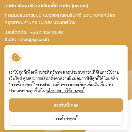
บริษัท พี.เอส.พี.สเปเชียลตี้ส์ จำกัด (มหาชน)
1 ถนนบรมราชชนนี แขวงอรุณอมรินทร์ เขตบางกอกน้อย
กรุงเทพมหานคร 10700 ประเทศไทย
เบอร์ติดต่อ:
+662 434 0540
อีเมล:
info@psp.co.th
ติดต่อเรา
เราใช้คุกกี้เพื่อเพิ่มประสิทธิภาพ และประสบการณ์ที่ดีในการใช้งาน
เว็บไซต์ คุณสามารถเลือกตั้งค่าความยินยอมการใช้คุกกี้ได้ โดยคลิก
ข้อกำหนดและเงื่อนไข
"การตั้งค่าคุกกี้" ท่านสามารถศึกษารายละเอียดเพิ่มเติมเกี่ยวกับ
การคุ้มครองข้อมูลส่วนบุคคล
ประเภทของคุกกี้ได้ใน
นโยบายการใช้งานคุกกี้
นโยบายการใช้คุกกี้
แผนผังเว็บไซต์
ยอมรับทั้งหมด
© สงวนลิขสิทธิ์ พ.ศ. 2569 บริษัท พี.เอส.พี.สเปเชียลตี้ส์
การตั้งค่าคุกกี้
จำกัด (มหาชน)