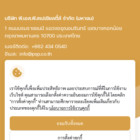
บริษัท พี.เอส.พี.สเปเชียลตี้ส์ จำกัด (มหาชน)
1 ถนนบรมราชชนนี แขวงอรุณอมรินทร์ เขตบางกอกน้อย
กรุงเทพมหานคร 10700 ประเทศไทย
เบอร์ติดต่อ:
+662 434 0540
อีเมล:
info@psp.co.th
ติดต่อเรา
เราใช้คุกกี้เพื่อเพิ่มประสิทธิภาพ และประสบการณ์ที่ดีในการใช้งาน
เว็บไซต์ คุณสามารถเลือกตั้งค่าความยินยอมการใช้คุกกี้ได้ โดยคลิก
ข้อกำหนดและเงื่อนไข
"การตั้งค่าคุกกี้" ท่านสามารถศึกษารายละเอียดเพิ่มเติมเกี่ยวกับ
การคุ้มครองข้อมูลส่วนบุคคล
ประเภทของคุกกี้ได้ใน
นโยบายการใช้งานคุกกี้
นโยบายการใช้คุกกี้
แผนผังเว็บไซต์
ยอมรับทั้งหมด
© สงวนลิขสิทธิ์ พ.ศ. 2569 บริษัท พี.เอส.พี.สเปเชียลตี้ส์
การตั้งค่าคุกกี้
จำกัด (มหาชน)