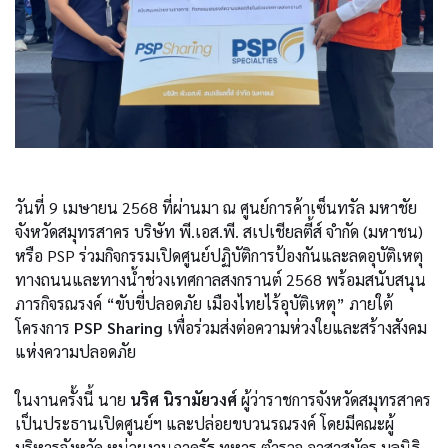
วันที่ 9 เมษายน 2568 ที่ผ่านมา ณ ศูนย์การค้าเซ็นทรัล มหาชัย
จังหวัดสมุทรสาคร บริษัท พี.เอส.พี. สเปเชียลตี้ส์ จำกัด (มหาชน)
หรือ PSP ร่วมกิจกรรมเปิดศูนย์ปฏิบัติการป้องกันและลดอุบัติเหตุ
ทางถนนและทางน้ำช่วงเทศกาลสงกรานต์ 2568 พร้อมสนับสนุน
ภารกิจรณรงค์ “ขับขี่ปลอดภัย เมืองไทยไร้อุบัติเหตุ” ภายใต้
โครงการ
PSP Sharing
เพื่อร่วมส่งต่อความห่วงใยและสร้างสังคม
แห่งความปลอดภัย
ในงานครั้งนี้ นาย
นริศ นิรามัยวงศ์
ผู้ว่าราชการจังหวัดสมุทรสาคร
เป็นประธานเปิดศูนย์ฯ และปล่อยขบวนรณรงค์ โดยมีคณะผู้
บริหารจังหวัด หน่วยงานภาครัฐ ทหาร ตำรวจ อาสาสมัคร มูลนิธิ