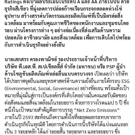
Ratings ตั้งเป้าผลประเมินในระดับ A และ AA ภายในปีนี้ ด้วย
ธุรกิจสีเขียว ที่มุ่งลดการปล่อยก๊าซเรือนกระจกตลอดห่วงโซ่
อุปทาน สร้างสรรค์นวัตกรรมและผลิตภัณฑ์ที่เป็นมิตรต่อสิ่ง
แวดล้อม มาพร้อมกับคุณภาพชีวิตของพนักงานและชุมชนโดย
รอบ ผ่านโครงการต่าง ๆ อย่างต่อเนื่องที่ส่งเสริมด้านความ
ปลอดภัย อาชีวอนามัย และสิ่งแวดล้อม เพื่อการเติบโตไปพร้อม
กับการดำเนินธุรกิจอย่างยั่งยืน
นายเสกสรร ครองพาณิชย์ รองประธานเจ้าหน้าที่บริหาร
บริษัท พี.เอส.พี. สเปเชียลตี้ส์ จำกัด (มหาชน) หรือ PSP ผู้นำ
ด้านโซลูชันผลิตภัณฑ์หล่อลื่นแบบครบวงจร
เปิดเผยว่า บริษัท
ได้ประกาศจุดยืนและยุทธศาสตร์ด้านความยั่งยืนภายใต้กรอบ ESG
(Environmental, Social, Governance) อย่างชัดเจน พร้อมตั้งเป้า
หมายที่มุ่งมั่นสู่การเป็นองค์กรที่เติบโตอย่างมั่นคงและรับผิดชอบ
ต่อสังคมและสิ่งแวดล้อมในระยะยาว ด้วยการวางโรดแมป 5 ปี ซึ่ง
หนึ่งในเป้าหมายสำคัญคือการบรรลุ “Net Zero Emissions”
ภายในปี 2593 สะท้อนถึงความตั้งใจที่จะลดผลกระทบจากการ
ดำเนินธุรกิจในทุกมิติ โดยการดำเนินการนี้บริษัทได้แบ่งแผนออก
เป็น 3 ระยะหลัก ได้แก่ ระยะสั้น ระยะกลาง และระยะยาว ซึ่ง