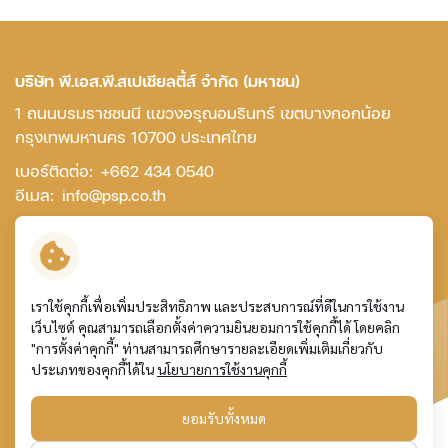
บริษัท พี.เอส.พี.สเปเชียลตี้ส์ จำกัด (มหาชน)
1 ถนนบรมราชชนนี แขวงอรุณอมรินทร์ เขตบางกอกน้อย
กรุงเทพมหานคร 10700 ประเทศไทย
เบอร์ติดต่อ:
+662 434 0540
อีเมล:
info@psp.co.th
ติดต่อเรา
เราใช้คุกกี้เพื่อเพิ่มประสิทธิภาพ และประสบการณ์ที่ดีในการใช้งาน
เว็บไซต์ คุณสามารถเลือกตั้งค่าความยินยอมการใช้คุกกี้ได้ โดยคลิก
ข้อกำหนดและเงื่อนไข
"การตั้งค่าคุกกี้" ท่านสามารถศึกษารายละเอียดเพิ่มเติมเกี่ยวกับ
การคุ้มครองข้อมูลส่วนบุคคล
ประเภทของคุกกี้ได้ใน
นโยบายการใช้งานคุกกี้
นโยบายการใช้คุกกี้
แผนผังเว็บไซต์
ยอมรับทั้งหมด
© สงวนลิขสิทธิ์ พ.ศ. 2569 บริษัท พี.เอส.พี.สเปเชียลตี้ส์