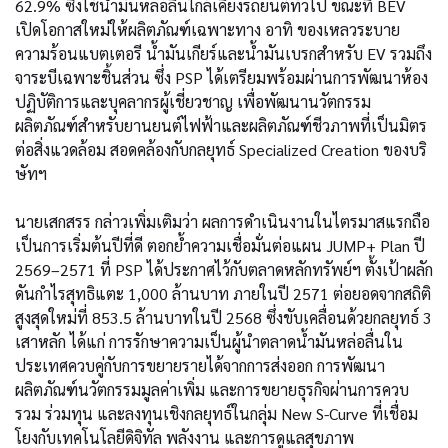
62.9% ซึ่งใช้น้ำมันหล่อลื่นใกล้เคียงรถยนต์ทั่วไป ขณะที่ BEV
เปิดโอกาสใหม่ให้ผลิตภัณฑ์เฉพาะทาง อาทิ ของเหลวระบาย
ความร้อนแบตเตอรี น้ำมันเกียร์และน้ำมันเบรกสำหรับ EV รวมถึง
จาระบีเฉพาะชิ้นส่วน ซึ่ง PSP ได้เตรียมพร้อมผ่านการพัฒนาห้อง
ปฏิบัติการและบุคลากรผู้เชี่ยวชาญ เพื่อพัฒนานวัตกรรม
ผลิตภัณฑ์สำหรับยานยนต์ไฟฟ้าและผลิตภัณฑ์ชีวภาพที่เป็นมิตร
ต่อสิ่งแวดล้อม สอดคล้องกับกลยุทธ์ Specialized Creation ของบริ
ษัทฯ
นายเสกสรร กล่าวเพิ่มเติมว่า ผลการดำเนินงานในไตรมาสแรกถือ
เป็นการเริ่มต้นปีที่ดี ตอกย้ำความเชื่อมั่นต่อแผน JUMP+ Plan ปี
2569–2571 ที่ PSP ได้ประกาศไว้กับตลาดหลักทรัพย์ฯ ตั้งเป้าผลัก
ดันกำไรสุทธิแตะ 1,000 ล้านบาท ภายในปี 2571 ต่อยอดจากสถิติ
สูงสุดใหม่ที่ 853.5 ล้านบาทในปี 2568 ซึ่งขับเคลื่อนด้วยกลยุทธ์ 3
เสาหลัก ได้แก่ การรักษาความเป็นผู้นำตลาดน้ำมันหล่อลื่นใน
ประเทศควบคู่กับการขยายรายได้จากการส่งออก การพัฒนา
ผลิตภัณฑ์นวัตกรรมมูลค่าเพิ่ม และการขยายธุรกิจผ่านการควบ
รวม ร่วมทุน และลงทุนเชิงกลยุทธ์ในกลุ่ม New S-Curve ที่เชื่อม
โยงกับเทคโนโลยีดิจิทัล พลังงาน และการดูแลสุขภาพ