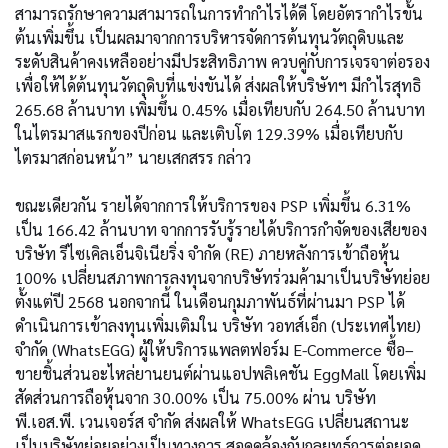
สามารถรักษาความสามารถในการทำกำไรได้ดี โดยอัตรากำไรขั้น
ต้นเพิ่มขึ้น เป็นผลมาจากการบริหารจัดการต้นทุนวัตถุดิบและ
ระดับสินค้าคงเหลืออย่างมีประสิทธิภาพ ควบคู่กับการเจรจาต่อรอง
เพื่อให้ได้ต้นทุนวัตถุดิบที่แข่งขันได้ ส่งผลให้บริษัทฯ มีกำไรสุทธิ
265.68 ล้านบาท เพิ่มขึ้น 0.45% เมื่อเทียบกับ 264.50 ล้านบาท
ในไตรมาสแรกของปีก่อน และเติบโต 129.39% เมื่อเทียบกับ
ไตรมาสก่อนหน้า” นายเสกสรร กล่าว
ขณะเดียวกัน รายได้จากการให้บริการของ PSP เพิ่มขึ้น 6.31%
เป็น 166.42 ล้านบาท จากการรับรู้รายได้บริการกำจัดของเสียของ
บริษัท รีไซเคิลเอ็นจิเนียริ่ง จำกัด (RE) ภายหลังการเข้าถือหุ้น
100% เปลี่ยนสภาพการลงทุนจากบริษัทร่วมค้ามาเป็นบริษัทย่อย
ตั้งแต่ปี 2568 นอกจากนี้ ในเดือนกุมภาพันธ์ที่ผ่านมา PSP ได้
ดำเนินการเข้าลงทุนเพิ่มเติมใน บริษัท วอทส์เอ็ก (ประเทศไทย)
จำกัด (WhatsEGG) ผู้ให้บริการแพลตฟอร์ม E-Commerce ซื้อ–
ขายชิ้นส่วนอะไหล่ยานยนต์ผ่านแอปพลิเคชัน EggMall โดยเพิ่ม
สัดส่วนการถือหุ้นจาก 30.00% เป็น 75.00% ผ่าน บริษัท
พี.เอส.พี. เวนเจอร์ส จำกัด ส่งผลให้ WhatsEGG เปลี่ยนสถานะ
เป็นบริษัทย่อยอย่างเป็นทางการ สอดคล้องกับกลยุทธ์การต่อยอด