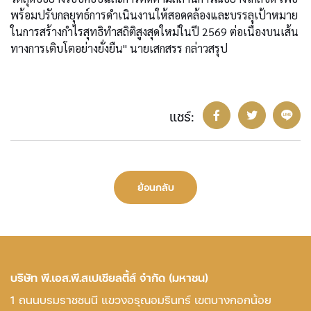
พร้อมปรับกลยุทธ์การดำเนินงานให้สอดคล้องและบรรลุเป้าหมาย
ในการสร้างกำไรสุทธิทำสถิติสูงสุดใหม่ในปี 2569 ต่อเนื่องบนเส้น
ทางการเติบโตอย่างยั่งยืน" นายเสกสรร กล่าวสรุป
แชร์:
ย้อนกลับ
บริษัท พี.เอส.พี.สเปเชียลตี้ส์ จำกัด (มหาชน)
1 ถนนบรมราชชนนี แขวงอรุณอมรินทร์ เขตบางกอกน้อย