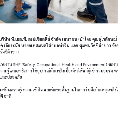
บริษัท พี.เอส.พี. สเปเชียลตี้ส์ จำกัด (มหาชน)
นำโดย
คุณอุไรลักษณ์
รค์ เจียระนัย นายกเทศมนตรีตำบลท่าจีน และ ชุมชนวัดชีผ้าขาว
จัด
ัดชีผ้าขาว
่วยงาน SHE (Safety, Occupational Health and Environment) ของบริษั
มรู้และสาธิตการใช้อุปกรณ์ดับเพลิงเบื้องต้นให้แก่ผู้เข้าร่วมอบรม พ
องและปลอดภัย
เสริมสร้างความรู้ ความเข้าใจ และทักษะพื้นฐานในการรับมือกับเหตุเพลิ
ิ อาทิ